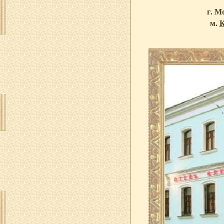
г. М
м.
К