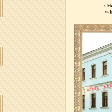
г. М
м.
К